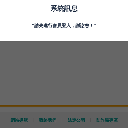
系統訊息
登入
玉山證券顧客立即簽署加入會員
"請先進行會員登入，謝謝您！"
登入說明
忘記密碼
網站導覽
聯絡我們
法定公開
防詐騙專區